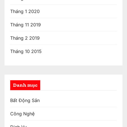
Tháng 1 2020
Tháng 11 2019
Tháng 2 2019
Tháng 10 2015
Danh mục
Bất Động Sản
Công Nghệ