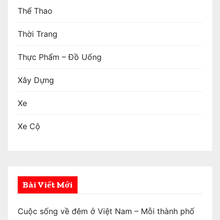
Thể Thao
Thời Trang
Thực Phẩm – Đồ Uống
Xây Dựng
Xe
Xe Cộ
Bài Viết Mới
Cuộc sống về đêm ở Việt Nam – Mỗi thành phố