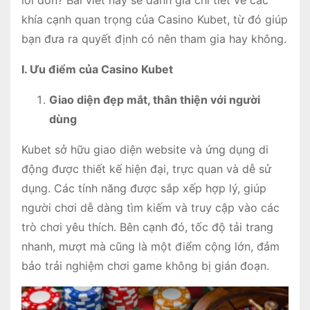
khía cạnh quan trọng của Casino Kubet, từ đó giúp
bạn đưa ra quyết định có nên tham gia hay không.
I. Ưu điểm của Casino Kubet
Giao diện đẹp mắt, thân thiện với người
dùng
Kubet sở hữu giao diện website và ứng dụng di
động được thiết kế hiện đại, trực quan và dễ sử
dụng. Các tính năng được sắp xếp hợp lý, giúp
người chơi dễ dàng tìm kiếm và truy cập vào các
trò chơi yêu thích. Bên cạnh đó, tốc độ tải trang
nhanh, mượt mà cũng là một điểm cộng lớn, đảm
bảo trải nghiệm chơi game không bị gián đoạn.