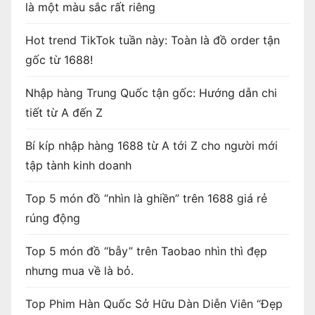
là một màu sắc rất riêng
Hot trend TikTok tuần này: Toàn là đồ order tận
gốc từ 1688!
Nhập hàng Trung Quốc tận gốc: Hướng dẫn chi
tiết từ A đến Z
Bí kíp nhập hàng 1688 từ A tới Z cho người mới
tập tành kinh doanh
Top 5 món đồ “nhìn là ghiền” trên 1688 giá rẻ
rúng động
Top 5 món đồ “bẫy” trên Taobao nhìn thì đẹp
nhưng mua về là bỏ.
Top Phim Hàn Quốc Sở Hữu Dàn Diễn Viên “Đẹp