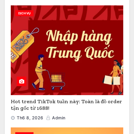
DỊCH VỤ
Hot trend TikTok tuần này: Toàn là đồ order
tận gốc từ 1688!
Th6 8, 2026
Admin