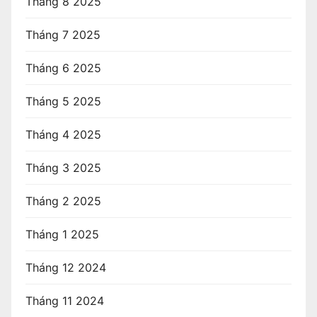
Tháng 8 2025
Tháng 7 2025
Tháng 6 2025
Tháng 5 2025
Tháng 4 2025
Tháng 3 2025
Tháng 2 2025
Tháng 1 2025
Tháng 12 2024
Tháng 11 2024