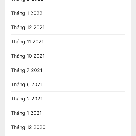
Tháng 1 2022
Tháng 12 2021
Tháng 11 2021
Tháng 10 2021
Tháng 7 2021
Tháng 6 2021
Tháng 2 2021
Tháng 1 2021
Tháng 12 2020