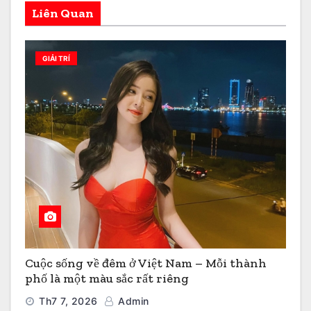
Liên Quan
GIẢI TRÍ
Cuộc sống về đêm ở Việt Nam – Mỗi thành
phố là một màu sắc rất riêng
Th7 7, 2026
Admin