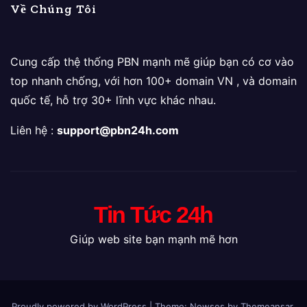
Về Chúng Tôi
Cung cấp thệ thống PBN mạnh mẽ giúp bạn có cơ vào
top nhanh chống, với hơn 100+ domain VN , và domain
quốc tế, hỗ trợ 30+ lĩnh vực khác nhau.
Liên hệ :
support@pbn24h.com
Tin Tức 24h
Giúp web site bạn mạnh mẽ hơn
Proudly powered by WordPress
|
Theme: Newses by
Themeansar
.