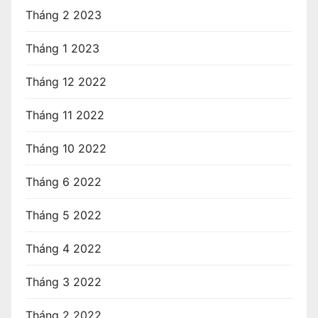
Tháng 2 2023
Tháng 1 2023
Tháng 12 2022
Tháng 11 2022
Tháng 10 2022
Tháng 6 2022
Tháng 5 2022
Tháng 4 2022
Tháng 3 2022
Tháng 2 2022