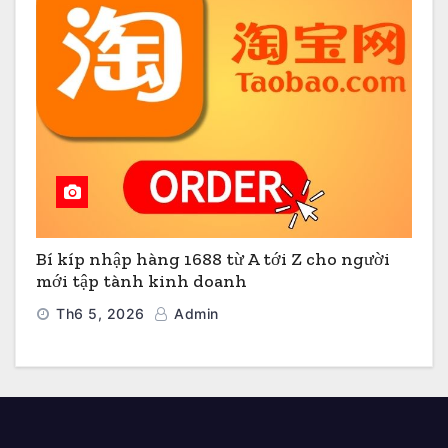
Bí kíp nhập hàng 1688 từ A tới Z cho người
mới tập tành kinh doanh
Th6 5, 2026
Admin