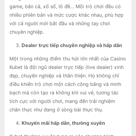
game, bắn cá, xổ số, lô đề… Mỗi trò chơi đều có
nhiều phiên bản và mức cược khác nhau, phù hợp
với cả người mới bắt đầu và những tay chơi
chuyên nghiệp.
Dealer trực tiếp chuyên nghiệp và hấp dẫn
Một trong những điểm thu hút lớn nhất của Casino
Kubet là đội ngũ dealer trực tiếp (live dealer) xinh
đẹp, chuyên nghiệp và thân thiện. Họ không chỉ
điều khiển trò chơi một cách công bằng và minh
bạch mà còn tạo ra không khí vui vẻ, tương tác
tích cực với người chơi, mang đến trải nghiệm
chân thực như đang ở sòng bài thực thụ.
Khuyến mãi hấp dẫn, thường xuyên