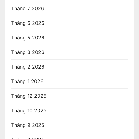
Tháng 7 2026
Tháng 6 2026
Tháng 5 2026
Tháng 3 2026
Tháng 2 2026
Tháng 1 2026
Tháng 12 2025
Tháng 10 2025
Tháng 9 2025