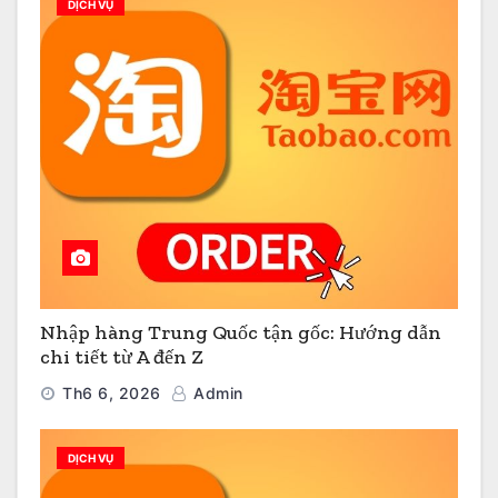
DỊCH VỤ
Nhập hàng Trung Quốc tận gốc: Hướng dẫn
chi tiết từ A đến Z
Th6 6, 2026
Admin
DỊCH VỤ