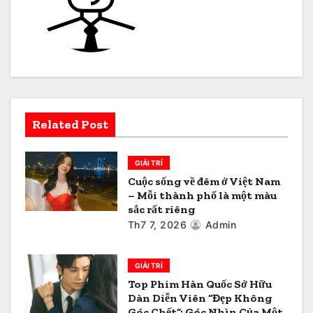
ớ
n
g
b
à
Related Post
i
GIẢI TRÍ
v
Cuộc sống về đêm ở Việt Nam
– Mỗi thành phố là một màu
i
sắc rất riêng
ế
Th7 7, 2026
Admin
t
GIẢI TRÍ
Top Phim Hàn Quốc Sở Hữu
Dàn Diễn Viên “Đẹp Không
Góc Chết”: Góc Nhìn Của Một