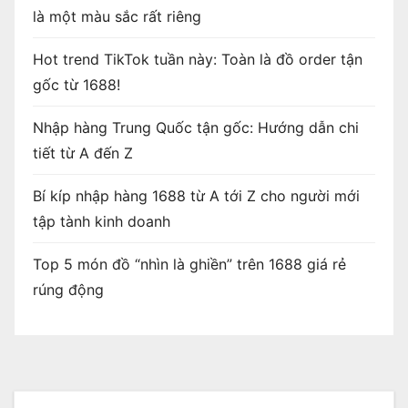
là một màu sắc rất riêng
Hot trend TikTok tuần này: Toàn là đồ order tận
gốc từ 1688!
Nhập hàng Trung Quốc tận gốc: Hướng dẫn chi
tiết từ A đến Z
Bí kíp nhập hàng 1688 từ A tới Z cho người mới
tập tành kinh doanh
Top 5 món đồ “nhìn là ghiền” trên 1688 giá rẻ
rúng động