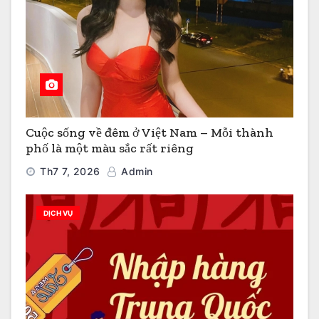
Cuộc sống về đêm ở Việt Nam – Mỗi thành
phố là một màu sắc rất riêng
Th7 7, 2026
Admin
DỊCH VỤ