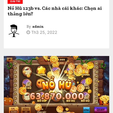
GIẢI TRÍ
Nổ Hũ 123b vs. Các nhà cái khác: Chọn ai
thắng lớn?
By
admin
Th3 25, 2022