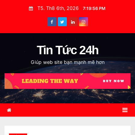
S
T5. Th8 6th, 2026
7:19:57 PM
k
i
p
t
o
Tin Tức 24h
c
Giúp web site bạn mạnh mẽ hơn
o
n
t
e
n
t