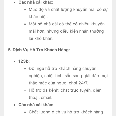
Các nhà cái khác:
Mức độ và chất lượng khuyến mãi có sự
khác biệt.
Một số nhà cái có thể có nhiều khuyến
mãi hơn, nhưng điều kiện nhận thưởng
lại khó khăn.
5. Dịch Vụ Hỗ Trợ Khách Hàng:
123b:
Đội ngũ hỗ trợ khách hàng chuyên
nghiệp, nhiệt tình, sẵn sàng giải đáp mọi
thắc mắc của người chơi 24/7.
Hỗ trợ đa kênh: chat trực tuyến, điện
thoại, email.
Các nhà cái khác:
Chất lượng dịch vụ hỗ trợ khách hàng