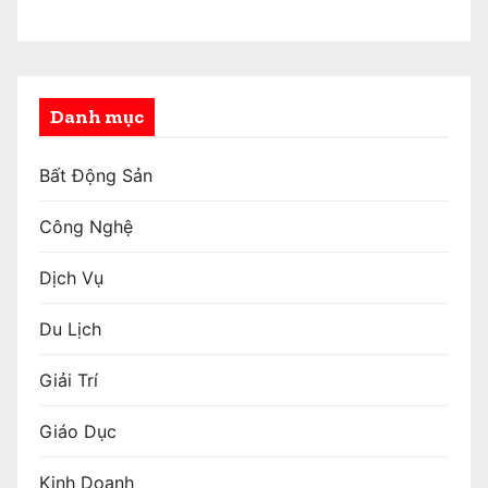
Danh mục
Bất Động Sản
Công Nghệ
Dịch Vụ
Du Lịch
Giải Trí
Giáo Dục
Kinh Doanh