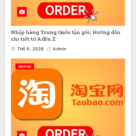
Nhập hàng Trung Quốc tận gốc: Hướng dẫn
chi tiết từ A đến Z
Th6 6, 2026
Admin
DỊCH VỤ