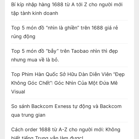
Bí kíp nhập hàng 1688 từ A tới Z cho người mới
tập tành kinh doanh
Top 5 món đồ “nhìn là ghiền” trên 1688 giá rẻ
rúng động
Top 5 món đồ “bẫy” trên Taobao nhìn thì đẹp
nhưng mua về là bỏ.
Top Phim Hàn Quốc Sở Hữu Dàn Diễn Viên “Đẹp
Không Góc Chết”: Góc Nhìn Của Một Đứa Mê
Visual
So sánh Backcom Exness tự động và Backcom
qua trung gian
Cách order 1688 từ A-Z cho người mới: Không
biết tiếng Trung vẫn làm được!