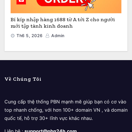
Bí kíp nhập hàng 1688 từ A tới Z cho người
mới tập tành kinh doanh
Th6 5, 2026
Admin
Về Chúng Tôi
Cung cấp thệ thống PBN mạnh mẽ giúp bạn có cơ vào
top nhanh chống, với hơn 100+ domain VN , và domain
quốc tế, hỗ trợ 30+ lĩnh vực khác nhau.
Liên hệ :
support@pbn24h.com