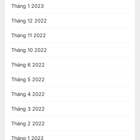
Tháng 1 2023
Tháng 12 2022
Tháng 11 2022
Tháng 10 2022
Tháng 6 2022
Tháng 5 2022
Tháng 4 2022
Tháng 3 2022
Tháng 2 2022
Tháng 1 2022