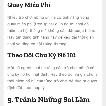
Quay Miễn Phí
Nhiều trò chơi nổ hũ online có tính năng vòng
quay miễn phí (free spins) giúp người chơi có
thêm cơ hội thắng mà không cần đặt cược thêm.
Hãy tận dụng tính năng này để kéo dài thời gian
chơi và tăng cơ hội trúng thưởng.
Theo Dõi Chu Kỳ Nổ Hũ
Một số người chơi tin rằng các trò chơi nổ hũ có
chu kỳ nổ hũ nhất định. Hãy theo dõi và ghi chú lại
thời điểm nổ hũ của từng trò chơi để đưa ra quyết
định đặt cược hợp lý.
5. Tránh Những Sai Lầm