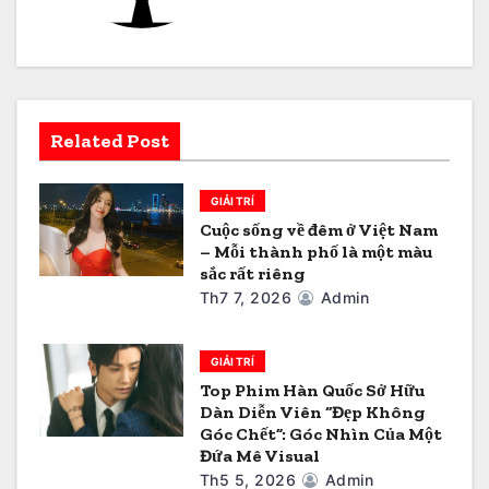
n
g
b
à
Related Post
i
GIẢI TRÍ
v
Cuộc sống về đêm ở Việt Nam
– Mỗi thành phố là một màu
i
sắc rất riêng
ế
Th7 7, 2026
Admin
t
GIẢI TRÍ
Top Phim Hàn Quốc Sở Hữu
Dàn Diễn Viên “Đẹp Không
Góc Chết”: Góc Nhìn Của Một
Đứa Mê Visual
Th5 5, 2026
Admin