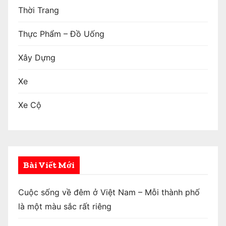
Thời Trang
Thực Phẩm – Đồ Uống
Xây Dựng
Xe
Xe Cộ
Bài Viết Mới
Cuộc sống về đêm ở Việt Nam – Mỗi thành phố
là một màu sắc rất riêng