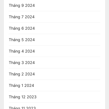
Tháng 9 2024
Tháng 7 2024
Tháng 6 2024
Tháng 5 2024
Tháng 4 2024
Tháng 3 2024
Tháng 2 2024
Tháng 1 2024
Tháng 12 2023
Tháng 11 2023