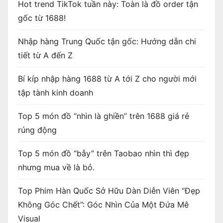
Hot trend TikTok tuần này: Toàn là đồ order tận
gốc từ 1688!
Nhập hàng Trung Quốc tận gốc: Hướng dẫn chi
tiết từ A đến Z
Bí kíp nhập hàng 1688 từ A tới Z cho người mới
tập tành kinh doanh
Top 5 món đồ “nhìn là ghiền” trên 1688 giá rẻ
rúng động
Top 5 món đồ “bẫy” trên Taobao nhìn thì đẹp
nhưng mua về là bỏ.
Top Phim Hàn Quốc Sở Hữu Dàn Diễn Viên “Đẹp
Không Góc Chết”: Góc Nhìn Của Một Đứa Mê
Visual