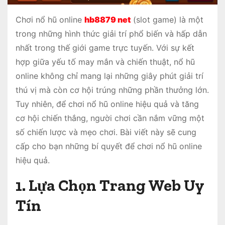
Chơi nổ hũ online
hb8879 net
(slot game) là một
trong những hình thức giải trí phổ biến và hấp dẫn
nhất trong thế giới game trực tuyến. Với sự kết
hợp giữa yếu tố may mắn và chiến thuật, nổ hũ
online không chỉ mang lại những giây phút giải trí
thú vị mà còn cơ hội trúng những phần thưởng lớn.
Tuy nhiên, để chơi nổ hũ online hiệu quả và tăng
cơ hội chiến thắng, người chơi cần nắm vững một
số chiến lược và mẹo chơi. Bài viết này sẽ cung
cấp cho bạn những bí quyết để chơi nổ hũ online
hiệu quả.
1. Lựa Chọn Trang Web Uy
Tín