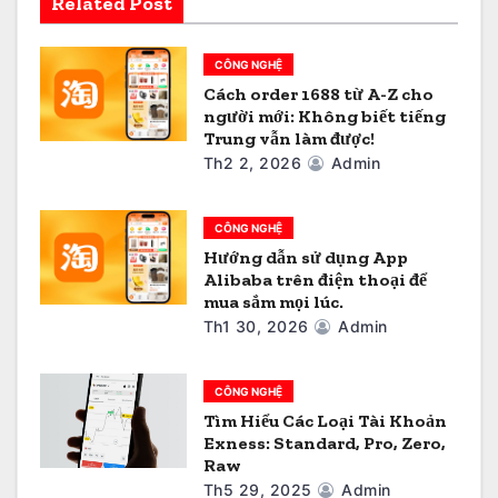
i
Related Post
v
CÔNG NGHỆ
i
Cách order 1688 từ A-Z cho
người mới: Không biết tiếng
ế
Trung vẫn làm được!
Th2 2, 2026
Admin
t
CÔNG NGHỆ
Hướng dẫn sử dụng App
Alibaba trên điện thoại để
mua sắm mọi lúc.
Th1 30, 2026
Admin
CÔNG NGHỆ
Tìm Hiểu Các Loại Tài Khoản
Exness: Standard, Pro, Zero,
Raw
Th5 29, 2025
Admin