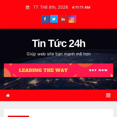
S
T7. Th8 8th, 2026
4:11:12 AM
k
i
p
t
o
Tin Tức 24h
c
Giúp web site bạn mạnh mẽ hơn
o
n
t
e
n
t