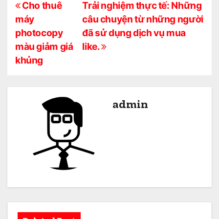
Đ
Cho thuê
Trải nghiệm thực tế: Những
máy
câu chuyện từ những người
i
photocopy
đã sử dụng dịch vụ mua
ề
màu giảm giá
like.
khủng
u
h
ư
admin
ớ
n
g
b
à