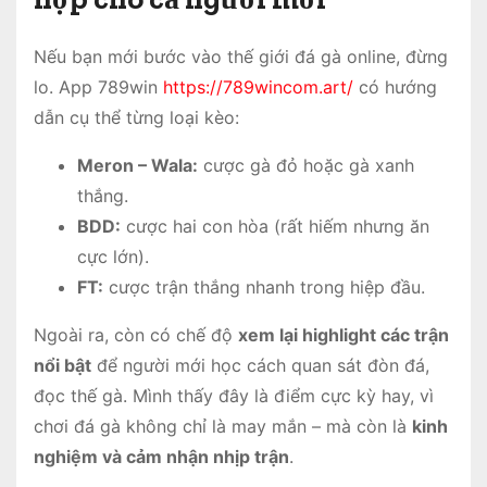
Nếu bạn mới bước vào thế giới đá gà online, đừng
lo. App 789win
https://789wincom.art/
có hướng
dẫn cụ thể từng loại kèo:
Meron – Wala:
cược gà đỏ hoặc gà xanh
thắng.
BDD:
cược hai con hòa (rất hiếm nhưng ăn
cực lớn).
FT:
cược trận thắng nhanh trong hiệp đầu.
Ngoài ra, còn có chế độ
xem lại highlight các trận
nổi bật
để người mới học cách quan sát đòn đá,
đọc thế gà. Mình thấy đây là điểm cực kỳ hay, vì
chơi đá gà không chỉ là may mắn – mà còn là
kinh
nghiệm và cảm nhận nhịp trận
.