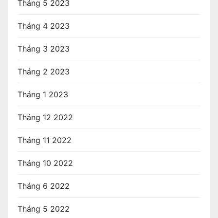
Tháng 5 2023
Tháng 4 2023
Tháng 3 2023
Tháng 2 2023
Tháng 1 2023
Tháng 12 2022
Tháng 11 2022
Tháng 10 2022
Tháng 6 2022
Tháng 5 2022