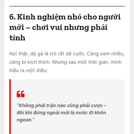
6. Kinh nghiệm nhỏ cho người
mới – chơi vui nhưng phải
tỉnh
Nói thật, đá gà là trò rất dễ cuốn. Càng xem nhiều,
càng bị kích thích. Nhưng sau một thời gian, mình
hiểu ra một điều:
“Không phải trận nào cũng phải cược –
đôi khi đứng ngoài mới là nước đi khôn
ngoan.”