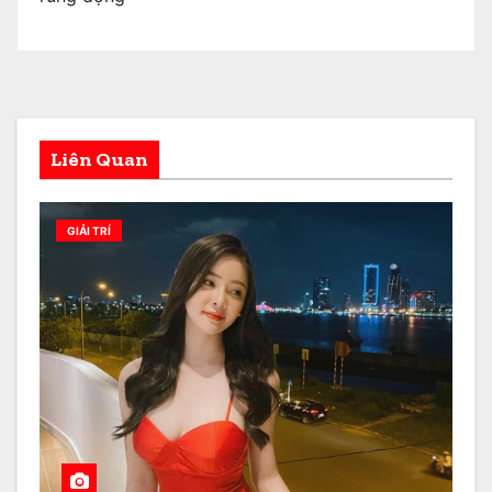
Liên Quan
GIẢI TRÍ