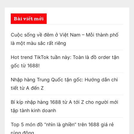
Bài viết mới
Cuộc sống về đêm ở Việt Nam – Mỗi thành phố
là một màu sắc rất riêng
Hot trend TikTok tuần này: Toàn là đồ order tận
gốc từ 1688!
Nhập hàng Trung Quốc tận gốc: Hướng dẫn chi
tiết từ A đến Z
Bí kíp nhập hàng 1688 từ A tới Z cho người mới
tập tành kinh doanh
Top 5 món đồ “nhìn là ghiền” trên 1688 giá rẻ
rúng động