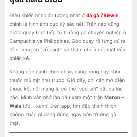
Điều khiến mình ấn tượng nhất ở
đá gà 789win
chính là hình ảnh cực kỳ sắc nét. Trận nào cũng
được quay trực tiếp từ trường gà chuyên nghiệp ở
Campuchia và Philippines. Góc quay rõ từng cú ra
đòn, từng cú “vỗ cánh” và thậm chí là nét mặt của
chiến kê.
Không còn cảnh chen chúc, nắng nóng hay khói
thuốc mù mịt như trước. Giờ đây, chỉ cần mở điện
thoại, kết nối mạng là có thể “vào sới” bất cứ lúc
nào. Mình vẫn nhớ lần đầu xem một trận
Meron –
Wala
(đỏ – xanh) trên app, tim đập thình thịch
không khác gì đang đứng ngay bên trường gà
thật.