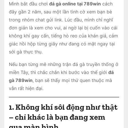
Mình bắt đầu chơi
đá gà online tại 789win
cách
đây gần 2 năm, sau một lần tình cờ xem bạn bè
trong nhóm chat gửi link. Lúc đầu, mình chỉ nghĩ
đơn giản là xem cho vui, ai ngờ lại bị cuốn vào cái
không khí gay cấn, tiếng hò reo của khán giả, cảm
giác hồi hộp từng giây như đang có mặt ngay tại
sới gà thực thụ.
Nếu bạn từng mê những trận đá gà truyền thống ở
miền Tây, thì chắc chắn khi bước vào thế giới
đá
gà 789win
, bạn sẽ thấy mọi thứ quen thuộc mà
vẫn rất hiện đại.
1. Không khí sôi động như thật
– chỉ khác là bạn đang xem
qua màn hình