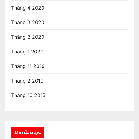
Tháng 4 2020
Tháng 3 2020
Tháng 2 2020
Tháng 1 2020
Tháng 11 2019
Tháng 2 2019
Tháng 10 2015
Danh mục