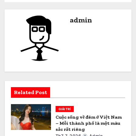
u
h
admin
ư
ớ
n
g
b
à
Related Post
i
GIẢI TRÍ
v
Cuộc sống về đêm ở Việt Nam
– Mỗi thành phố là một màu
i
sắc rất riêng
Th7 7, 2026
Admin