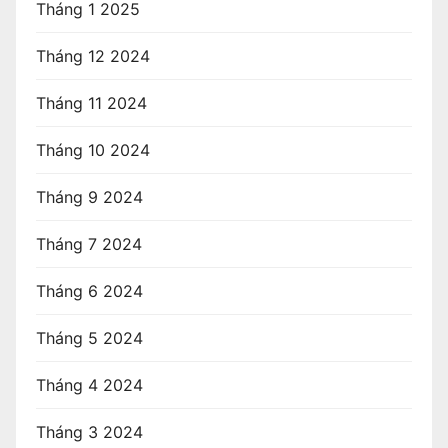
Tháng 1 2025
Tháng 12 2024
Tháng 11 2024
Tháng 10 2024
Tháng 9 2024
Tháng 7 2024
Tháng 6 2024
Tháng 5 2024
Tháng 4 2024
Tháng 3 2024