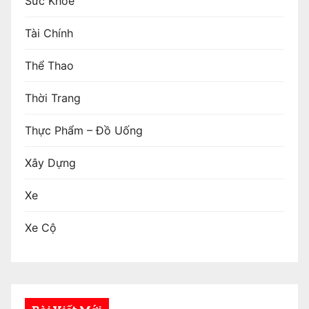
Sức Khoẻ
Tài Chính
Thể Thao
Thời Trang
Thực Phẩm – Đồ Uống
Xây Dựng
Xe
Xe Cộ