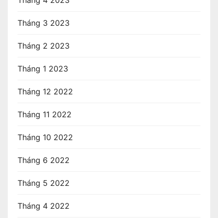
Tháng 3 2023
Tháng 2 2023
Tháng 1 2023
Tháng 12 2022
Tháng 11 2022
Tháng 10 2022
Tháng 6 2022
Tháng 5 2022
Tháng 4 2022