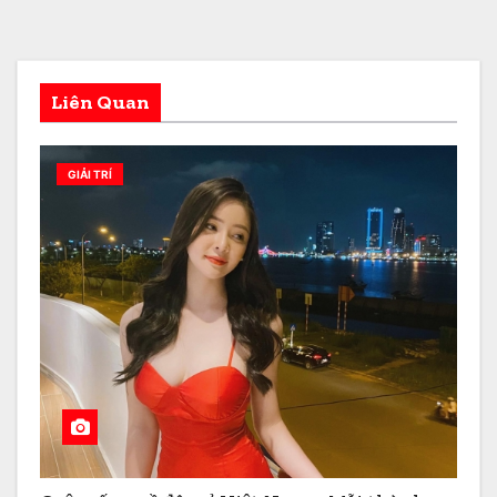
Liên Quan
GIẢI TRÍ