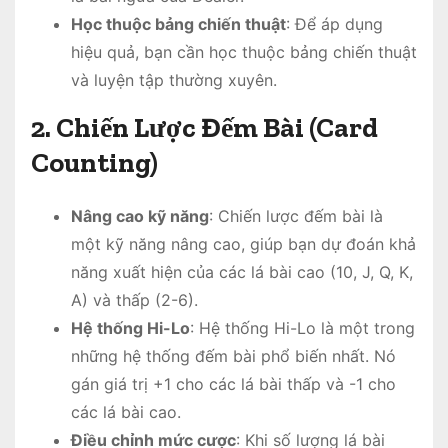
Học thuộc bảng chiến thuật
: Để áp dụng
hiệu quả, bạn cần học thuộc bảng chiến thuật
và luyện tập thường xuyên.
2. Chiến Lược Đếm Bài (Card
Counting)
Nâng cao kỹ năng
: Chiến lược đếm bài là
một kỹ năng nâng cao, giúp bạn dự đoán khả
năng xuất hiện của các lá bài cao (10, J, Q, K,
A) và thấp (2-6).
Hệ thống Hi-Lo
: Hệ thống Hi-Lo là một trong
những hệ thống đếm bài phổ biến nhất. Nó
gán giá trị +1 cho các lá bài thấp và -1 cho
các lá bài cao.
Điều chỉnh mức cược
: Khi số lượng lá bài