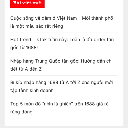
Bài viết mới
Cuộc sống về đêm ở Việt Nam – Mỗi thành phố
là một màu sắc rất riêng
Hot trend TikTok tuần này: Toàn là đồ order tận
gốc từ 1688!
Nhập hàng Trung Quốc tận gốc: Hướng dẫn chi
tiết từ A đến Z
Bí kíp nhập hàng 1688 từ A tới Z cho người mới
tập tành kinh doanh
Top 5 món đồ “nhìn là ghiền” trên 1688 giá rẻ
rúng động