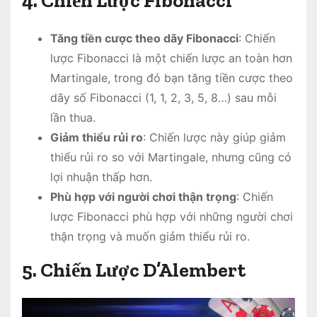
4. Chiến Lược Fibonacci
Tăng tiền cược theo dãy Fibonacci
: Chiến
lược Fibonacci là một chiến lược an toàn hơn
Martingale, trong đó bạn tăng tiền cược theo
dãy số Fibonacci (1, 1, 2, 3, 5, 8…) sau mỗi
lần thua.
Giảm thiểu rủi ro
: Chiến lược này giúp giảm
thiểu rủi ro so với Martingale, nhưng cũng có
lợi nhuận thấp hơn.
Phù hợp với người chơi thận trọng
: Chiến
lược Fibonacci phù hợp với những người chơi
thận trọng và muốn giảm thiểu rủi ro.
5. Chiến Lược D’Alembert