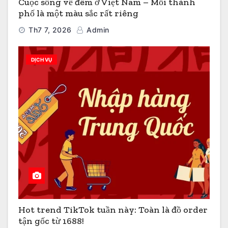
Cuộc sống về đêm ở Việt Nam – Mỗi thành
phố là một màu sắc rất riêng
Th7 7, 2026
Admin
DỊCH VỤ
Hot trend TikTok tuần này: Toàn là đồ order
tận gốc từ 1688!