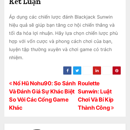
Kết Luận
Áp dụng các chiến lược đánh Blackjack Sunwin
hiệu quả sẽ giúp bạn tăng cơ hội chiến thắng và
tối đa hóa lợi nhuận. Hãy lựa chọn chiến lược phù
hợp với vốn cược và phong cách chơi của bạn,
luyện tập thường xuyên và chơi game có trách
nhiệm.
Đ
Nổ Hũ Nohu90: So Sánh
Roulette
Và Đánh Giá Sự Khác Biệt
Sunwin: Luật
i
So Với Các Cổng Game
Chơi Và Bí Kíp
ề
Khác
Thành Công
u