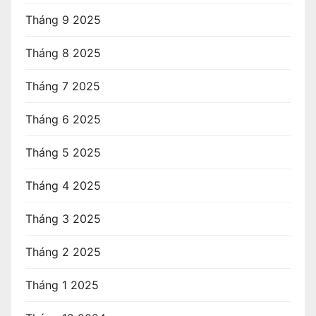
Tháng 9 2025
Tháng 8 2025
Tháng 7 2025
Tháng 6 2025
Tháng 5 2025
Tháng 4 2025
Tháng 3 2025
Tháng 2 2025
Tháng 1 2025