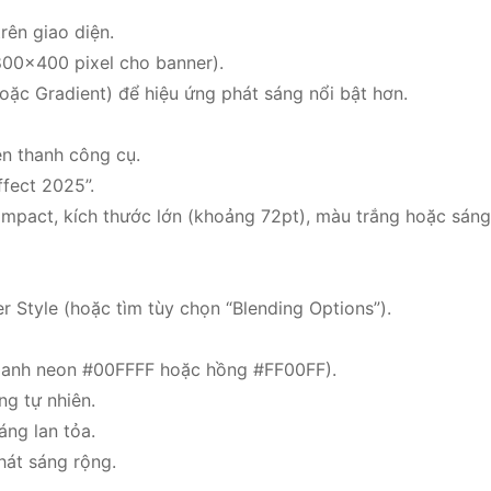
rên giao diện.
800×400 pixel cho banner).
hoặc Gradient) để hiệu ứng phát sáng nổi bật hơn.
ên thanh công cụ.
fect 2025”.
Impact, kích thước lớn (khoảng 72pt), màu trắng hoặc sán
 Style (hoặc tìm tùy chọn “Blending Options”).
xanh neon #00FFFF hoặc hồng #FF00FF).
g tự nhiên.
ng lan tỏa.
át sáng rộng.