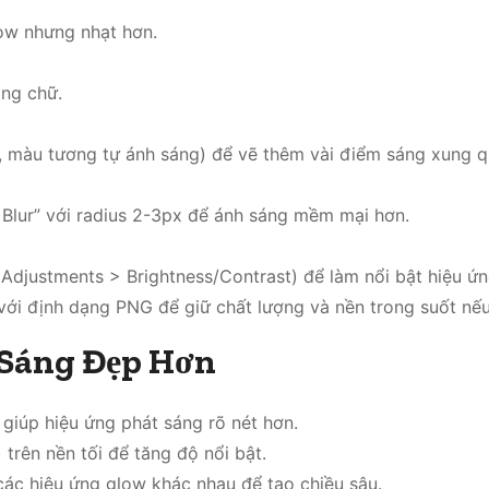
ow nhưng nhạt hơn.
ng chữ.
 màu tương tự ánh sáng) để vẽ thêm vài điểm sáng xung 
n Blur” với radius 2-3px để ánh sáng mềm mại hơn.
Adjustments > Brightness/Contrast) để làm nổi bật hiệu ứn
 với định dạng PNG để giữ chất lượng và nền trong suốt nếu
 Sáng Đẹp Hơn
giúp hiệu ứng phát sáng rõ nét hơn.
trên nền tối để tăng độ nổi bật.
các hiệu ứng glow khác nhau để tạo chiều sâu.