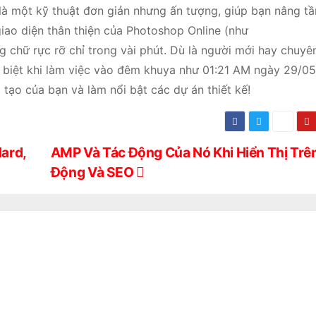
là một kỹ thuật đơn giản nhưng ấn tượng, giúp bạn nâng tầ
iao diện thân thiện của Photoshop Online (như
 chữ rực rỡ chỉ trong vài phút. Dù là người mới hay chuyên
ặc biệt khi làm việc vào đêm khuya như 01:21 AM ngày 29/0
ạo của bạn và làm nổi bật các dự án thiết kế!
ard,
AMP Và Tác Động Của Nó Khi Hiển Thị Trên
Động Và SEO