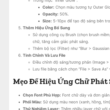
Trong mục “Inner Glow”:
Color:
Chọn màu tương tự Outer Gl
Opacity:
50%.
Size:
5-10px để tạo độ sáng bên tro
Thêm Hiệu Ứng Bổ Sung
Sử dụng công cụ Brush (chọn brush mềm,
chữ, tăng cảm giác phát sáng.
Thêm bộ lọc (Filter) như “Blur > Gaussia
Tinh Chỉnh Và Lưu File
Điều chỉnh độ sáng/tương phản (Image > 
Lưu file bằng cách chọn “File > Save As”
Mẹo Để Hiệu Ứng Chữ Phát
Chọn Font Phù Hợp:
Font chữ dày và đơn giản 
Phối Màu:
Sử dụng màu neon (xanh, hồng, tím) 
Thử Nghiệm Layer:
Thêm nhiều layer chữ với 