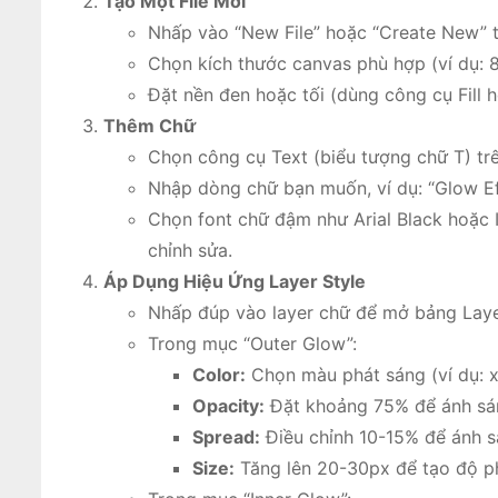
Tạo Một File Mới
Nhấp vào “New File” hoặc “Create New” t
Chọn kích thước canvas phù hợp (ví dụ: 
Đặt nền đen hoặc tối (dùng công cụ Fill 
Thêm Chữ
Chọn công cụ Text (biểu tượng chữ T) tr
Nhập dòng chữ bạn muốn, ví dụ: “Glow Ef
Chọn font chữ đậm như Arial Black hoặc 
chỉnh sửa.
Áp Dụng Hiệu Ứng Layer Style
Nhấp đúp vào layer chữ để mở bảng Layer
Trong mục “Outer Glow”:
Color:
Chọn màu phát sáng (ví dụ: 
Opacity:
Đặt khoảng 75% để ánh sán
Spread:
Điều chỉnh 10-15% để ánh sá
Size:
Tăng lên 20-30px để tạo độ ph