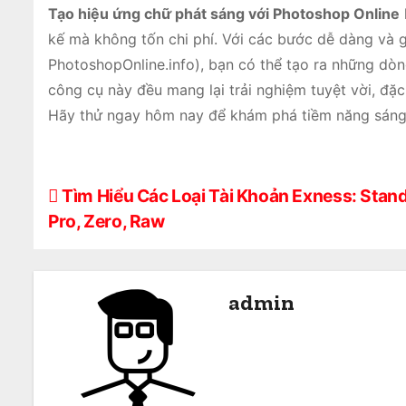
Tạo hiệu ứng chữ phát sáng với Photoshop Online
kế mà không tốn chi phí. Với các bước dễ dàng và g
PhotoshopOnline.info), bạn có thể tạo ra những dòng
công cụ này đều mang lại trải nghiệm tuyệt vời, đ
Hãy thử ngay hôm nay để khám phá tiềm năng sáng t
Đ
Tìm Hiểu Các Loại Tài Khoản Exness: Stand
Pro, Zero, Raw
i
ề
admin
u
h
ư