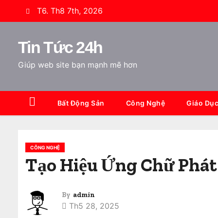
S
T6. Th8 7th, 2026
k
i
Tin Tức 24h
p
t
Giúp web site bạn mạnh mẽ hơn
o
c
o
Bất Động Sản
Công Nghệ
Giáo Dụ
n
t
e
CÔNG NGHỆ
n
Tạo Hiệu Ứng Chữ Phát
t
By
admin
Th5 28, 2025