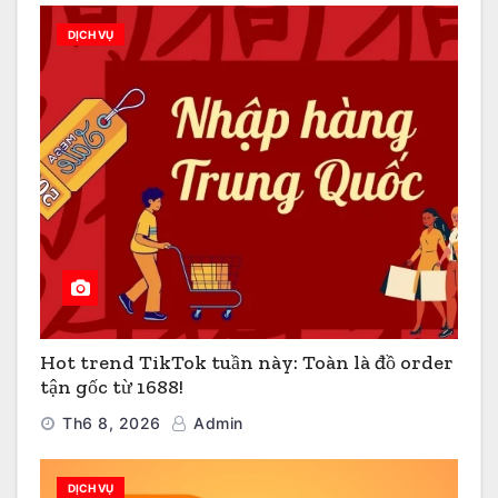
DỊCH VỤ
Hot trend TikTok tuần này: Toàn là đồ order
tận gốc từ 1688!
Th6 8, 2026
Admin
DỊCH VỤ