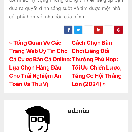
tốt nhất. Hy vọng những thông tin trên sẽ giúp bạn
đưa ra quyết định sáng suốt và tìm được một nhà
cái phù hợp với nhu cầu của mình.
Đ
Tổng Quan Về Các
Cách Chọn Bàn
Trang Web Uy Tín Cho
Chơi Liêng Đổi
i
Cá Cược Bắn Cá Online:
Thưởng Phù Hợp:
ề
Lựa Chọn Hàng Đầu
Tối Ưu Chiến Lược,
Cho Trải Nghiệm An
Tăng Cơ Hội Thắng
u
Toàn Và Thú Vị
Lớn (2024)
h
ư
admin
ớ
n