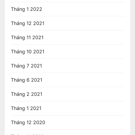
Tháng 1 2022
Tháng 12 2021
Tháng 11 2021
Tháng 10 2021
Tháng 7 2021
Tháng 6 2021
Tháng 2 2021
Tháng 1 2021
Tháng 12 2020