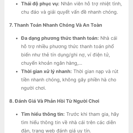
Thái độ phục vụ:
Nhân viên hỗ trợ nhiệt tình,
chu đáo và giải quyết vấn đề nhanh chóng.
7. Thanh Toán Nhanh Chóng Và An Toàn
Đa dạng phương thức thanh toán:
Nhà cái
hỗ trợ nhiều phương thức thanh toán phổ
biến như thẻ tín dụng/ghi nợ, ví điện tử,
chuyển khoản ngân hàng,…
Thời gian xử lý nhanh:
Thời gian nạp và rút
tiền nhanh chóng, không gây phiền hà cho
người chơi.
8. Đánh Giá Và Phản Hồi Từ Người Chơi
Tìm hiểu thông tin:
Trước khi tham gia, hãy
tìm hiểu thông tin về nhà cái trên các diễn
đàn, trang web đánh giá uy tín.