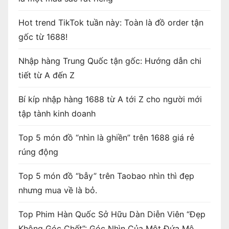
Hot trend TikTok tuần này: Toàn là đồ order tận
gốc từ 1688!
Nhập hàng Trung Quốc tận gốc: Hướng dẫn chi
tiết từ A đến Z
Bí kíp nhập hàng 1688 từ A tới Z cho người mới
tập tành kinh doanh
Top 5 món đồ “nhìn là ghiền” trên 1688 giá rẻ
rúng động
Top 5 món đồ “bẫy” trên Taobao nhìn thì đẹp
nhưng mua về là bỏ.
Top Phim Hàn Quốc Sở Hữu Dàn Diễn Viên “Đẹp
Không Góc Chết”: Góc Nhìn Của Một Đứa Mê