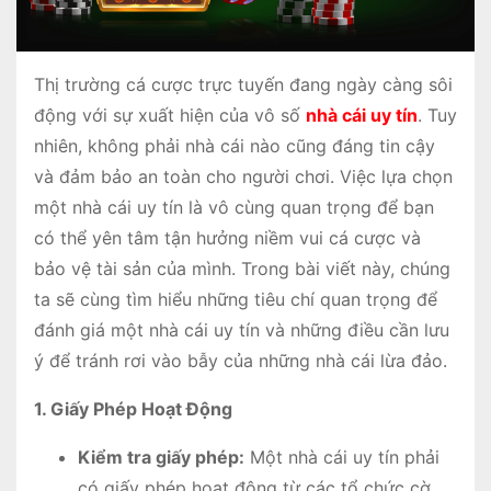
Thị trường cá cược trực tuyến đang ngày càng sôi
động với sự xuất hiện của vô số
nhà cái uy tín
. Tuy
nhiên, không phải nhà cái nào cũng đáng tin cậy
và đảm bảo an toàn cho người chơi. Việc lựa chọn
một nhà cái uy tín là vô cùng quan trọng để bạn
có thể yên tâm tận hưởng niềm vui cá cược và
bảo vệ tài sản của mình. Trong bài viết này, chúng
ta sẽ cùng tìm hiểu những tiêu chí quan trọng để
đánh giá một nhà cái uy tín và những điều cần lưu
ý để tránh rơi vào bẫy của những nhà cái lừa đảo.
1. Giấy Phép Hoạt Động
Kiểm tra giấy phép:
Một nhà cái uy tín phải
có giấy phép hoạt động từ các tổ chức cờ