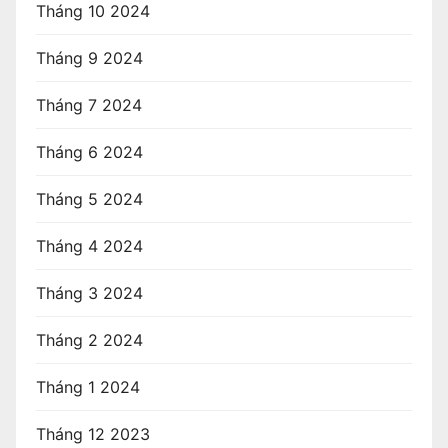
Tháng 10 2024
Tháng 9 2024
Tháng 7 2024
Tháng 6 2024
Tháng 5 2024
Tháng 4 2024
Tháng 3 2024
Tháng 2 2024
Tháng 1 2024
Tháng 12 2023