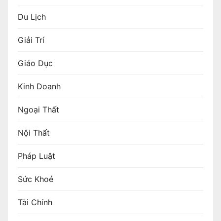
Du Lịch
Giải Trí
Giáo Dục
Kinh Doanh
Ngoại Thất
Nội Thất
Pháp Luật
Sức Khoẻ
Tài Chính