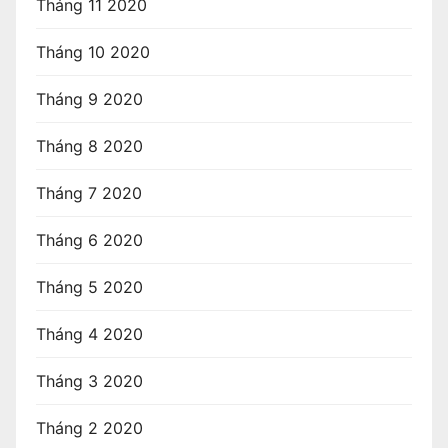
Tháng 11 2020
Tháng 10 2020
Tháng 9 2020
Tháng 8 2020
Tháng 7 2020
Tháng 6 2020
Tháng 5 2020
Tháng 4 2020
Tháng 3 2020
Tháng 2 2020