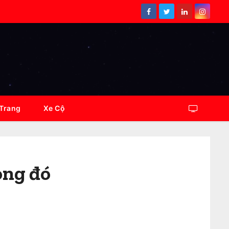
 Trang
Xe Cộ
ong đó