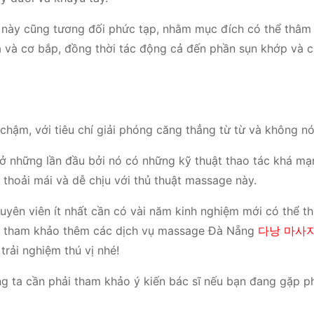
này cũng tương đối phức tạp, nhằm mục đích có thể thâm
a và cơ bắp, đồng thời tác động cả đến phần sụn khớp và 
ậm, với tiêu chí giải phóng căng thẳng từ từ và không nó
 ở những lần đầu bởi nó có những kỹ thuật thao tác khá m
 thoải mái và dễ chịu với thủ thuật massage này.
ên viên ít nhất cần có vài năm kinh nghiệm mới có thể th
ốn tham khảo thêm các dịch vụ massage Đà Nẵng
다낭 마사
trải nghiệm thú vị nhé!
g ta cần phải tham khảo ý kiến bác sĩ nếu bạn đang gặp p