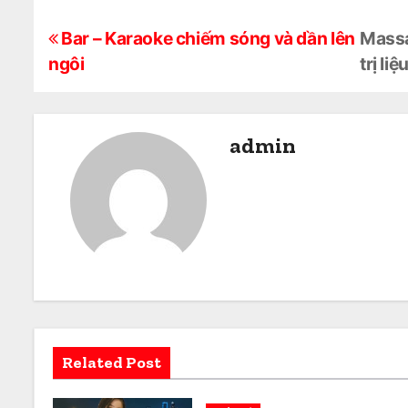
Đ
Bar – Karaoke chiếm sóng và dần lên
Massa
ngôi
trị liệ
i
ề
admin
u
h
ư
ớ
n
g
Related Post
b