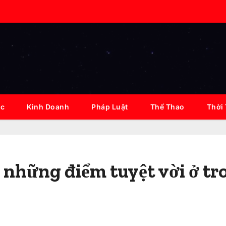
ục
Kinh Doanh
Pháp Luật
Thể Thao
Thời
 những điểm tuyệt vời ở tr