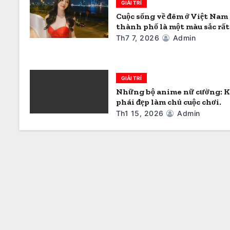
à
GIẢI TRÍ
i
Cuộc sống về đêm ở Việt Nam
thành phố là một màu sắc rất
v
Th7 7, 2026
Admin
i
ế
GIẢI TRÍ
Những bộ anime nữ cường: K
t
phái đẹp làm chủ cuộc chơi.
Th1 15, 2026
Admin