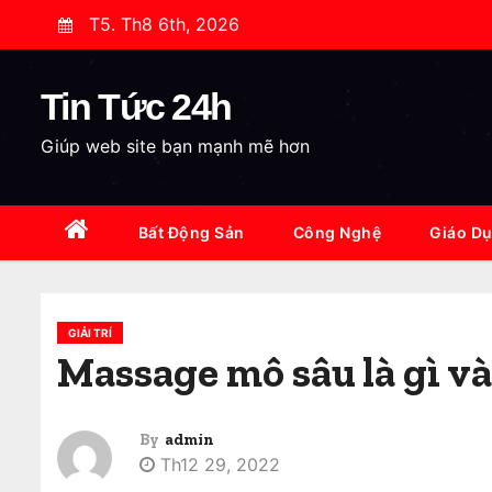
S
T5. Th8 6th, 2026
k
i
Tin Tức 24h
p
t
Giúp web site bạn mạnh mẽ hơn
o
c
o
Bất Động Sản
Công Nghệ
Giáo D
n
t
e
GIẢI TRÍ
n
Massage mô sâu là gì và
t
By
admin
Th12 29, 2022