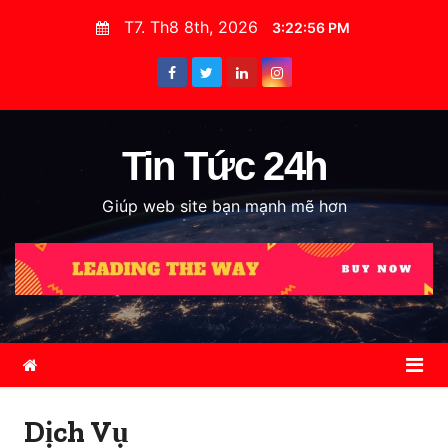
S
T7. Th8 8th, 2026
3:22:58 PM
k
i
p
t
o
Tin Tức 24h
c
Giúp web site bạn mạnh mẽ hơn
o
n
t
e
n
t
Dịch Vụ