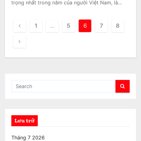
trọng nhất trong năm của người Việt Nam, là…
P
1
…
5
6
7
8
h
â
n
t
r
a
n
Lưu trữ
g
b
Tháng 7 2026