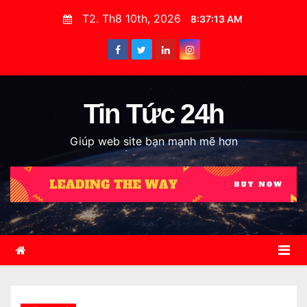
S
T2. Th8 10th, 2026
8:37:14 AM
k
i
p
t
o
Tin Tức 24h
c
Giúp web site bạn mạnh mẽ hơn
o
n
t
e
n
t