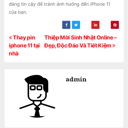
đáng tin cậy để tránh ảnh hưởng đến iPhone 11
của bạn.
Đ
Thay pin
Thiệp Mời Sinh Nhật Online –
iphone 11 tại
Đẹp, Độc Đáo Và Tiết Kiệm
i
nhà
ề
u
admin
h
ư
ớ
n