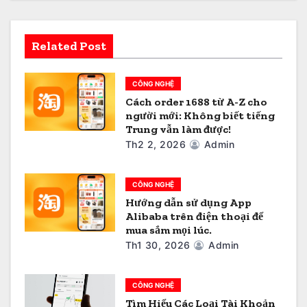
g
b
Related Post
à
i
CÔNG NGHỆ
Cách order 1688 từ A-Z cho
v
người mới: Không biết tiếng
Trung vẫn làm được!
i
Th2 2, 2026
Admin
ế
CÔNG NGHỆ
t
Hướng dẫn sử dụng App
Alibaba trên điện thoại để
mua sắm mọi lúc.
Th1 30, 2026
Admin
CÔNG NGHỆ
Tìm Hiểu Các Loại Tài Khoản