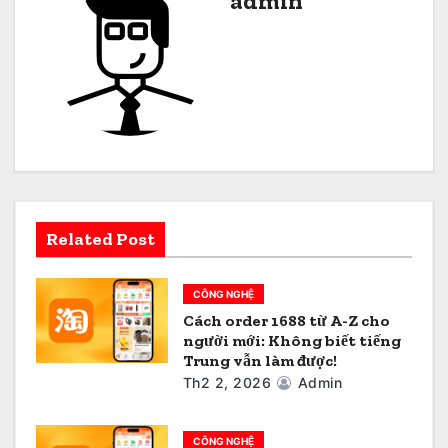
admin
ư
ớ
n
g
b
à
Related Post
i
CÔNG NGHỆ
v
Cách order 1688 từ A-Z cho
người mới: Không biết tiếng
i
Trung vẫn làm được!
ế
Th2 2, 2026
Admin
t
CÔNG NGHỆ