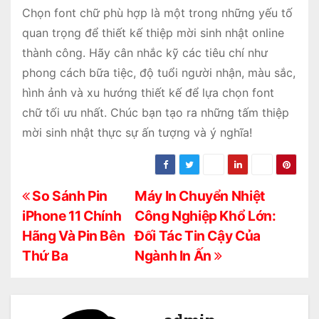
Chọn font chữ phù hợp là một trong những yếu tố
quan trọng để thiết kế thiệp mời sinh nhật online
thành công. Hãy cân nhắc kỹ các tiêu chí như
phong cách bữa tiệc, độ tuổi người nhận, màu sắc,
hình ảnh và xu hướng thiết kế để lựa chọn font
chữ tối ưu nhất. Chúc bạn tạo ra những tấm thiệp
mời sinh nhật thực sự ấn tượng và ý nghĩa!
Đ
So Sánh Pin
Máy In Chuyển Nhiệt
iPhone 11 Chính
Công Nghiệp Khổ Lớn:
i
Hãng Và Pin Bên
Đối Tác Tin Cậy Của
ề
Thứ Ba
Ngành In Ấn
u
h