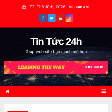
S
T2. Th8 10th, 2026
9:33:49 AM
k
i
p
t
o
Tin Tức 24h
c
Giúp web site bạn mạnh mẽ hơn
o
n
t
e
n
t