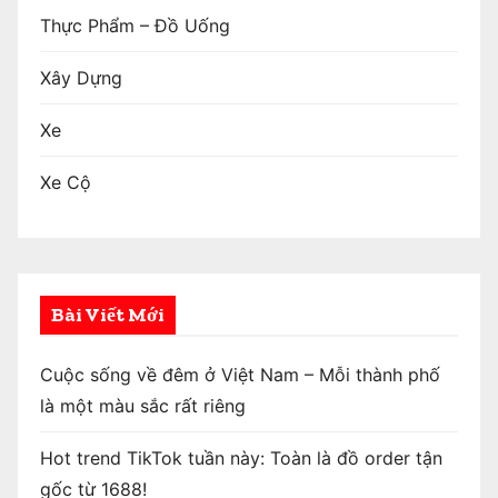
Thực Phẩm – Đồ Uống
Xây Dựng
Xe
Xe Cộ
Bài Viết Mới
Cuộc sống về đêm ở Việt Nam – Mỗi thành phố
là một màu sắc rất riêng
Hot trend TikTok tuần này: Toàn là đồ order tận
gốc từ 1688!