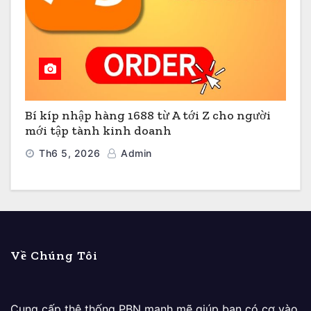
Bí kíp nhập hàng 1688 từ A tới Z cho người
mới tập tành kinh doanh
Th6 5, 2026
Admin
Về Chúng Tôi
Cung cấp thệ thống PBN mạnh mẽ giúp bạn có cơ vào