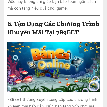
Việc này không chỉ giúp bạn bảo toàn ngân sách
mà còn tăng hiệu quả chơi game.
6. Tận Dụng Các Chương Trình
Khuyến Mãi Tại 789BET
789BET thường xuyên cung cấp các chương trình
khuyến mãi hấp dẫn, giúp bạn tăng vốn chơi mà