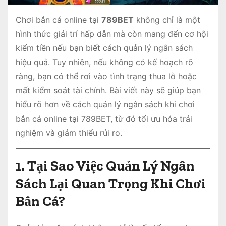
Chơi bắn cá online tại
789BET
không chỉ là một
hình thức giải trí hấp dẫn mà còn mang đến cơ hội
kiếm tiền nếu bạn biết cách quản lý ngân sách
hiệu quả. Tuy nhiên, nếu không có kế hoạch rõ
ràng, bạn có thể rơi vào tình trạng thua lỗ hoặc
mất kiểm soát tài chính. Bài viết này sẽ giúp bạn
hiểu rõ hơn về cách quản lý ngân sách khi chơi
bắn cá online tại 789BET, từ đó tối ưu hóa trải
nghiệm và giảm thiểu rủi ro.
1. Tại Sao Việc Quản Lý Ngân
Sách Lại Quan Trọng Khi Chơi
Bắn Cá?