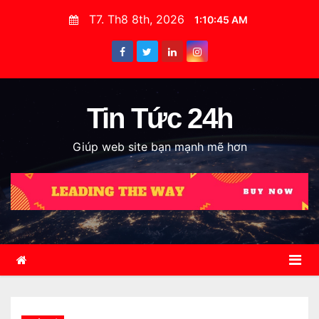
S
T7. Th8 8th, 2026
1:10:46 AM
k
i
p
t
o
Tin Tức 24h
c
Giúp web site bạn mạnh mẽ hơn
o
n
t
e
n
t