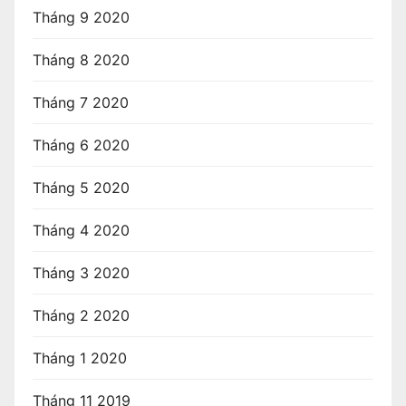
Tháng 9 2020
Tháng 8 2020
Tháng 7 2020
Tháng 6 2020
Tháng 5 2020
Tháng 4 2020
Tháng 3 2020
Tháng 2 2020
Tháng 1 2020
Tháng 11 2019