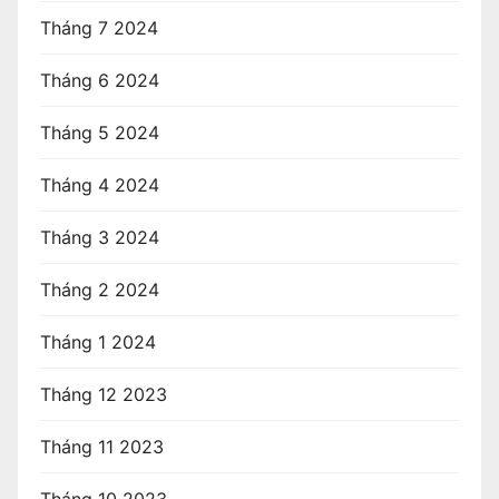
Tháng 7 2024
Tháng 6 2024
Tháng 5 2024
Tháng 4 2024
Tháng 3 2024
Tháng 2 2024
Tháng 1 2024
Tháng 12 2023
Tháng 11 2023
Tháng 10 2023