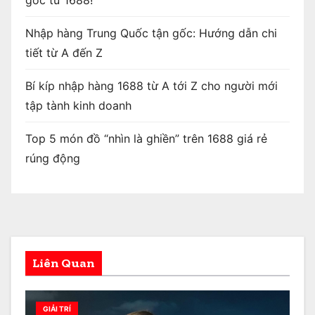
Nhập hàng Trung Quốc tận gốc: Hướng dẫn chi
tiết từ A đến Z
Bí kíp nhập hàng 1688 từ A tới Z cho người mới
tập tành kinh doanh
Top 5 món đồ “nhìn là ghiền” trên 1688 giá rẻ
rúng động
Liên Quan
GIẢI TRÍ