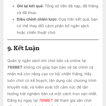
Ghi lại kết quả
: Tổng số tiền đã nạp, đã thắng
và đã thua.
Điều chỉnh chiến lược
: Dựa trên kết quả, bạn
có thể thay đổi cách phân bổ ngân sách
hoặc chiến thuật chơi.
9. Kết Luận
Quản lý ngân sách khi chơi bắn cá online tại
789BET
không chỉ giúp bạn bảo vệ tài chính cá
nhân mà còn nâng cao cơ hội chiến thắng. Hãy
luôn chơi có kế hoạch, tận dụng các chương trình
khuyến mãi, và kiểm soát tốt cảm xúc để tận
hưởng trải nghiệm bắn cá một cách trọn vẹn nhất.
Đăng ký ngay tại
789BET
để tham gia sân chơi