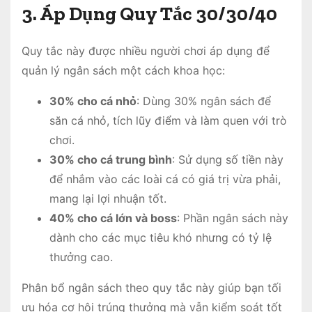
3. Áp Dụng Quy Tắc 30/30/40
Quy tắc này được nhiều người chơi áp dụng để
quản lý ngân sách một cách khoa học:
30% cho cá nhỏ
: Dùng 30% ngân sách để
săn cá nhỏ, tích lũy điểm và làm quen với trò
chơi.
30% cho cá trung bình
: Sử dụng số tiền này
để nhắm vào các loài cá có giá trị vừa phải,
mang lại lợi nhuận tốt.
40% cho cá lớn và boss
: Phần ngân sách này
dành cho các mục tiêu khó nhưng có tỷ lệ
thưởng cao.
Phân bổ ngân sách theo quy tắc này giúp bạn tối
ưu hóa cơ hội trúng thưởng mà vẫn kiểm soát tốt