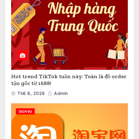
Hot trend TikTok tuần này: Toàn là đồ order
tận gốc từ 1688!
Th6 8, 2026
Admin
DỊCH VỤ