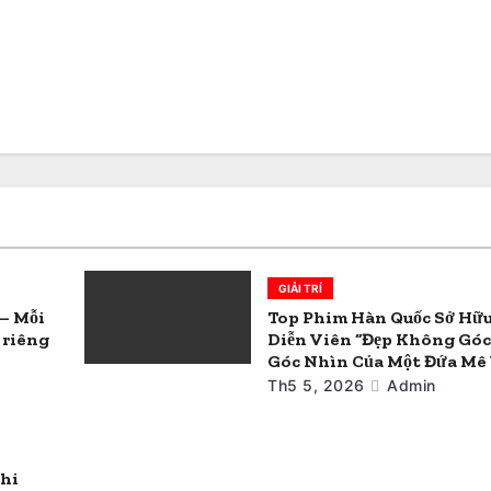
GIẢI TRÍ
 – Mỗi
Top Phim Hàn Quốc Sở Hữ
 riêng
Diễn Viên “Đẹp Không Góc
Góc Nhìn Của Một Đứa Mê 
Th5 5, 2026
Admin
hi