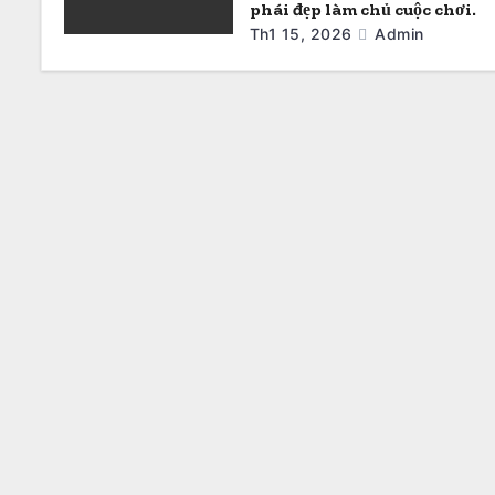
t
phái đẹp làm chủ cuộc chơi.
Th1 15, 2026
Admin