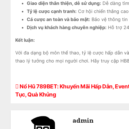
Giao diện thân thiện, dễ sử dụng:
Dễ dàng tìm
Tỷ lệ cược cạnh tranh:
Cơ hội chiến thắng cao 
Cá cược an toàn và bảo mật:
Bảo vệ thông tin 
Dịch vụ khách hàng chuyên nghiệp:
Hỗ trợ 24
Kết luận:
Với đa dạng bộ môn thể thao, tỷ lệ cược hấp dẫn v
thao lý tưởng cho mọi người chơi. Hãy truy cập HB
Đ
Nổ Hũ 789BET: Khuyến Mãi Hấp Dẫn, Event
Tục, Quà Khủng
i
ề
admin
u