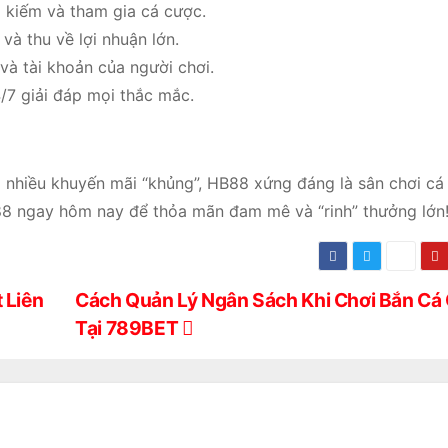
 kiếm và tham gia cá cược.
và thu về lợi nhuận lớn.
và tài khoản của người chơi.
/7 giải đáp mọi thắc mắc.
à nhiều khuyến mãi “khủng”, HB88 xứng đáng là sân chơi cá
88 ngay hôm nay để thỏa mãn đam mê và “rinh” thưởng lớn
 Liên
Cách Quản Lý Ngân Sách Khi Chơi Bắn Cá 
Tại 789BET