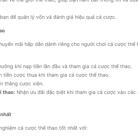
bạn để quản lý vốn và đánh giá hiệu quả cá cược.
ao
uyến mãi hấp dẫn dành riêng cho người chơi cá cược thể 
hưởng khi nạp tiền lần đầu và tham gia cá cược thể thao.
 tiền cược thua khi tham gia cá cược thể thao.
n thắng cược xiên.
ể thao:
Nhận ưu đãi đặc biệt khi tham gia cá cược vào các 
 nhất
ghiệm cá cược thể thao tốt nhất với: