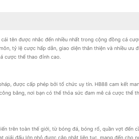
cái tên được nhắc đến nhiều nhất trong cộng đồng cá cượ
môn, tỷ lệ cược hấp dẫn, giao diện thân thiện và nhiều ưu đ
á cược thể thao đỉnh cao.
 pháp, được cấp phép bởi tổ chức uy tín. HB88 cam kết ma
 công bằng, nơi bạn có thể thỏa sức đam mê cá cược thể t
 trên toàn thế giới, từ bóng đá, bóng rổ, quần vợt đến c
 giải đấu lớn nhỏ được cập nhật liên tục, mang đến cho n