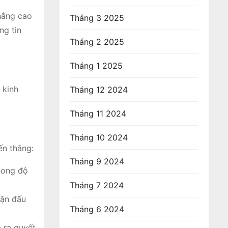
hắng cao
Tháng 3 2025
ng tin
Tháng 2 2025
Tháng 1 2025
 kinh
Tháng 12 2024
Tháng 11 2024
Tháng 10 2024
ến thắng:
Tháng 9 2024
phong độ
Tháng 7 2024
rận đấu
Tháng 6 2024
a ra quyết