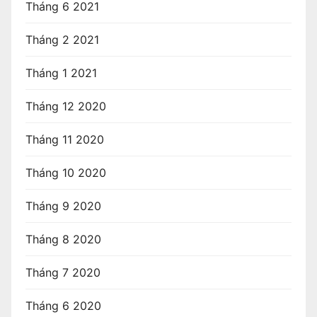
Tháng 6 2021
Tháng 2 2021
Tháng 1 2021
Tháng 12 2020
Tháng 11 2020
Tháng 10 2020
Tháng 9 2020
Tháng 8 2020
Tháng 7 2020
Tháng 6 2020