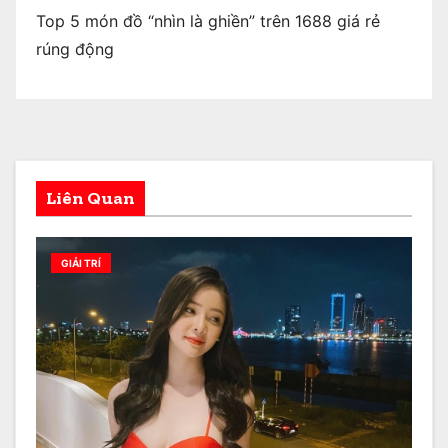
Top 5 món đồ “nhìn là ghiền” trên 1688 giá rẻ
rúng động
Liên Quan
GIẢI TRÍ