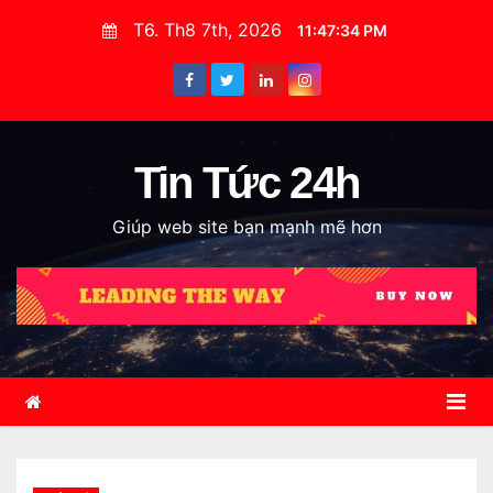
S
T6. Th8 7th, 2026
11:47:35 PM
k
i
p
t
o
Tin Tức 24h
c
Giúp web site bạn mạnh mẽ hơn
o
n
t
e
n
t