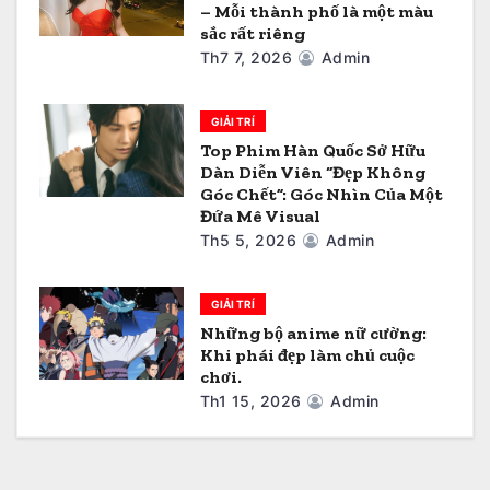
v
– Mỗi thành phố là một màu
sắc rất riêng
i
Th7 7, 2026
Admin
ế
GIẢI TRÍ
t
Top Phim Hàn Quốc Sở Hữu
Dàn Diễn Viên “Đẹp Không
Góc Chết”: Góc Nhìn Của Một
Đứa Mê Visual
Th5 5, 2026
Admin
GIẢI TRÍ
Những bộ anime nữ cường:
Khi phái đẹp làm chủ cuộc
chơi.
Th1 15, 2026
Admin