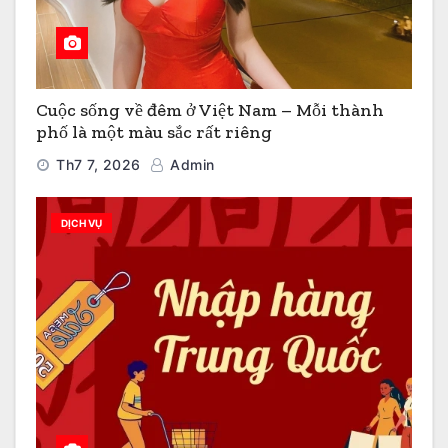
Cuộc sống về đêm ở Việt Nam – Mỗi thành
phố là một màu sắc rất riêng
Th7 7, 2026
Admin
DỊCH VỤ