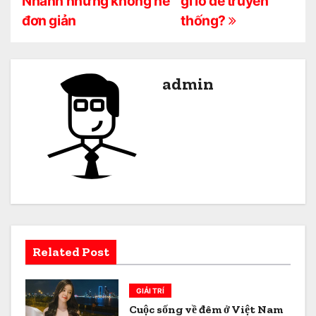
Nhanh nhưng không hề
gì lô đề truyền
i
đơn giản
thống?
ề
u
admin
h
ư
ớ
n
g
b
Related Post
à
i
GIẢI TRÍ
Cuộc sống về đêm ở Việt Nam