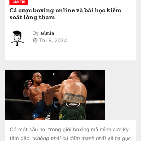
GIẢI TRÍ
Cá cược boxing online và bài học kiểm
soát lòng tham
By
admin
Th1 9, 2024
Có một câu nói trong giới boxing mà mình cực kỳ
tâm đắc:
“Không phải cú đấm mạnh nhất sẽ hạ gục