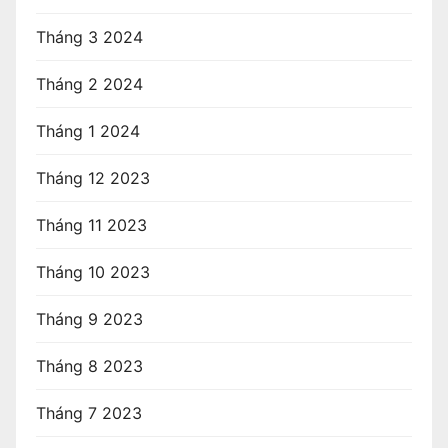
Tháng 3 2024
Tháng 2 2024
Tháng 1 2024
Tháng 12 2023
Tháng 11 2023
Tháng 10 2023
Tháng 9 2023
Tháng 8 2023
Tháng 7 2023