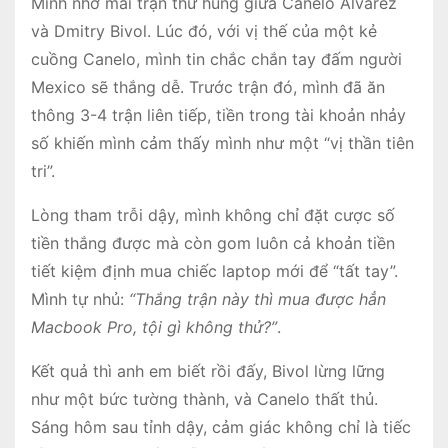
Mình nhớ mãi trận thư hùng giữa Canelo Alvarez
và Dmitry Bivol. Lúc đó, với vị thế của một kẻ
cuồng Canelo, mình tin chắc chắn tay đấm người
Mexico sẽ thắng dễ. Trước trận đó, mình đã ăn
thông 3-4 trận liên tiếp, tiền trong tài khoản nhảy
số khiến mình cảm thấy mình như một “vị thần tiên
tri”.
Lòng tham trỗi dậy, mình không chỉ đặt cược số
tiền thắng được mà còn gom luôn cả khoản tiền
tiết kiệm định mua chiếc laptop mới để “tất tay”.
Mình tự nhủ:
“Thắng trận này thì mua được hẳn
Macbook Pro, tội gì không thử?”
.
Kết quả thì anh em biết rồi đấy, Bivol lừng lững
như một bức tường thành, và Canelo thất thủ.
Sáng hôm sau tỉnh dậy, cảm giác không chỉ là tiếc