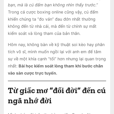
bạn, mà là cú đấm bạn không nhìn thấy trước.”
Trong cá cược boxing online cũng vậy, cú đấm
khiến chúng ta “đo ván” đau đớn nhất thường
không đến từ nhà cái, mà đến từ chính sự mất
kiểm soát và lòng tham của bản thân.
Hôm nay, không bàn về kỹ thuật soi kèo hay phân
tích võ sĩ, mình muốn ngồi lại với anh em để tâm
sự về một khía cạnh “tối” hơn nhưng lại quan trọng
nhất:
Bài học kiểm soát lòng tham khi bước chân
vào sàn cược trực tuyến.
Từ giấc mơ “đổi đời” đến cú
ngã nhớ đời