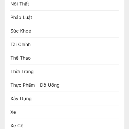
Nội Thất
Pháp Luật
Sức Khoẻ
Tài Chính
Thể Thao
Thời Trang
Thực Phẩm – Đồ Uống
Xây Dựng
Xe
Xe Cộ