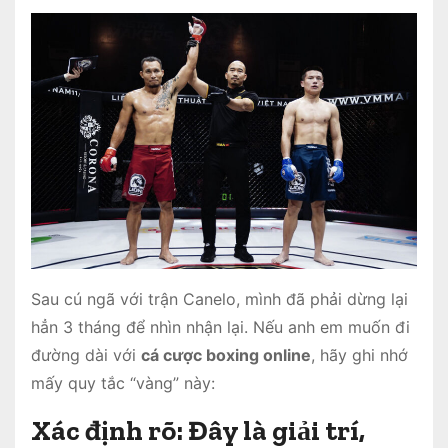
Sau cú ngã với trận Canelo, mình đã phải dừng lại
hẳn 3 tháng để nhìn nhận lại. Nếu anh em muốn đi
đường dài với
cá cược boxing online
, hãy ghi nhớ
mấy quy tắc “vàng” này:
Xác định rõ: Đây là giải trí,