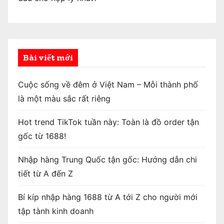
Bài viết mới
Cuộc sống về đêm ở Việt Nam – Mỗi thành phố
là một màu sắc rất riêng
Hot trend TikTok tuần này: Toàn là đồ order tận
gốc từ 1688!
Nhập hàng Trung Quốc tận gốc: Hướng dẫn chi
tiết từ A đến Z
Bí kíp nhập hàng 1688 từ A tới Z cho người mới
tập tành kinh doanh