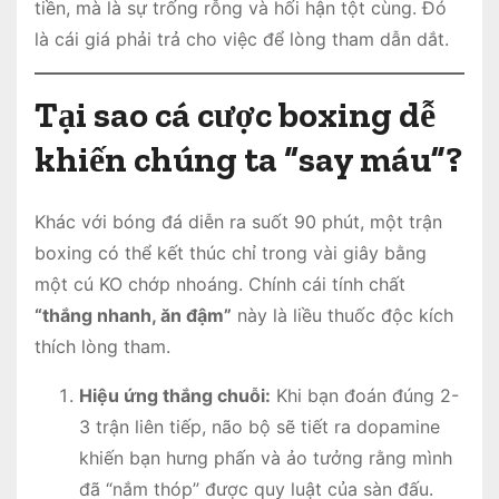
tiền, mà là sự trống rỗng và hối hận tột cùng. Đó
là cái giá phải trả cho việc để lòng tham dẫn dắt.
Tại sao cá cược boxing dễ
khiến chúng ta “say máu”?
Khác với bóng đá diễn ra suốt 90 phút, một trận
boxing có thể kết thúc chỉ trong vài giây bằng
một cú KO chớp nhoáng. Chính cái tính chất
“thắng nhanh, ăn đậm”
này là liều thuốc độc kích
thích lòng tham.
Hiệu ứng thắng chuỗi:
Khi bạn đoán đúng 2-
3 trận liên tiếp, não bộ sẽ tiết ra dopamine
khiến bạn hưng phấn và ảo tưởng rằng mình
đã “nắm thóp” được quy luật của sàn đấu.