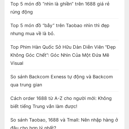
Top 5 món đồ “nhìn là ghiền” trên 1688 giá rẻ
rúng động
Top 5 món đồ “bẫy” trên Taobao nhìn thì đẹp
nhưng mua về là bỏ.
Top Phim Hàn Quốc Sở Hữu Dàn Diễn Viên “Đẹp
Không Góc Chết”: Góc Nhìn Của Một Đứa Mê
Visual
So sánh Backcom Exness tự động và Backcom
qua trung gian
Cách order 1688 từ A-Z cho người mới: Không
biết tiếng Trung vẫn làm được!
So sánh Taobao, 1688 và Tmall: Nên nhập hàng ở
đâu cho hợp lý nhất?