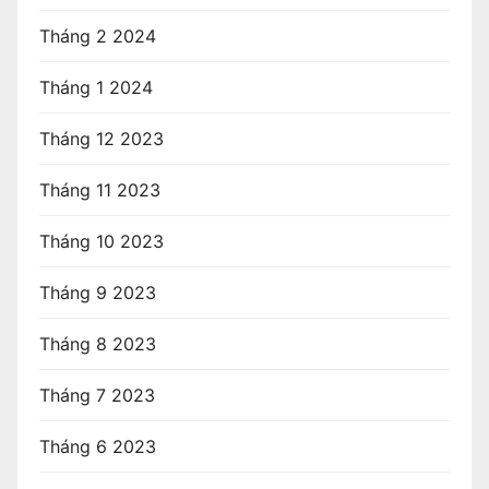
Tháng 2 2024
Tháng 1 2024
Tháng 12 2023
Tháng 11 2023
Tháng 10 2023
Tháng 9 2023
Tháng 8 2023
Tháng 7 2023
Tháng 6 2023