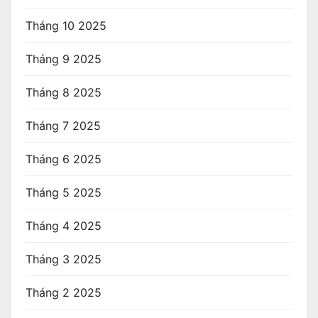
Tháng 10 2025
Tháng 9 2025
Tháng 8 2025
Tháng 7 2025
Tháng 6 2025
Tháng 5 2025
Tháng 4 2025
Tháng 3 2025
Tháng 2 2025