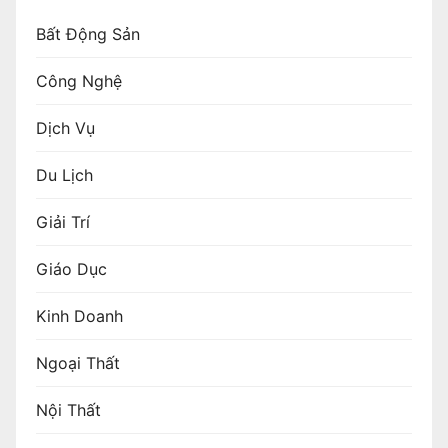
Bất Động Sản
Công Nghệ
Dịch Vụ
Du Lịch
Giải Trí
Giáo Dục
Kinh Doanh
Ngoại Thất
Nội Thất