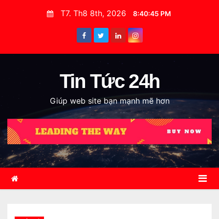
S
T7. Th8 8th, 2026
8:40:46 PM
k
i
p
t
o
Tin Tức 24h
c
Giúp web site bạn mạnh mẽ hơn
o
n
t
e
n
t