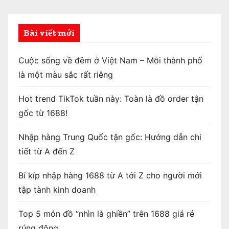
Bài viết mới
Cuộc sống về đêm ở Việt Nam – Mỗi thành phố
là một màu sắc rất riêng
Hot trend TikTok tuần này: Toàn là đồ order tận
gốc từ 1688!
Nhập hàng Trung Quốc tận gốc: Hướng dẫn chi
tiết từ A đến Z
Bí kíp nhập hàng 1688 từ A tới Z cho người mới
tập tành kinh doanh
Top 5 món đồ “nhìn là ghiền” trên 1688 giá rẻ
rúng động