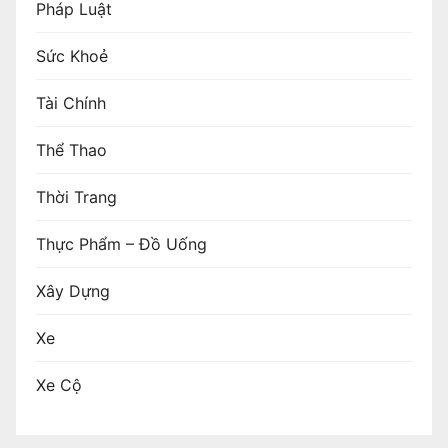
Pháp Luật
Sức Khoẻ
Tài Chính
Thể Thao
Thời Trang
Thực Phẩm – Đồ Uống
Xây Dựng
Xe
Xe Cộ