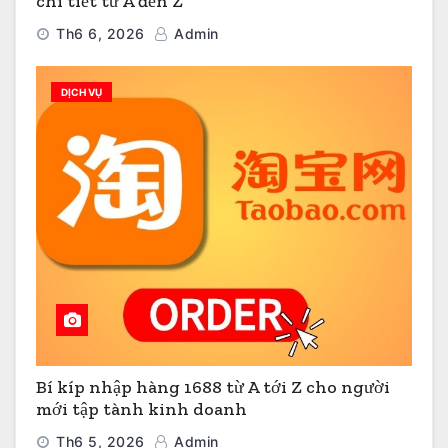
chi tiết từ A đến Z
Th6 6, 2026
Admin
DỊCH VỤ
Bí kíp nhập hàng 1688 từ A tới Z cho người
mới tập tành kinh doanh
Th6 5, 2026
Admin