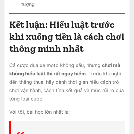
tượng
Kết luận: Hiểu luật trước
khi xuống tiền là cách chơi
thông minh nhất
Cá cược đua xe moto không xấu, nhưng
chơi mà
không hiểu luật thì rất nguy hiểm
. Trước khi nghĩ
đến thắng thua, hãy dành thời gian hiểu cách trò
chơi vận hành, cách tính kết quả và mức rủi ro của
từng loại cược.
Với tôi, bài học lớn nhất là: