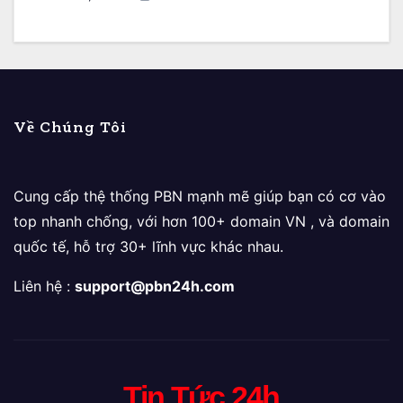
Về Chúng Tôi
Cung cấp thệ thống PBN mạnh mẽ giúp bạn có cơ vào
top nhanh chống, với hơn 100+ domain VN , và domain
quốc tế, hỗ trợ 30+ lĩnh vực khác nhau.
Liên hệ :
support@pbn24h.com
Tin Tức 24h