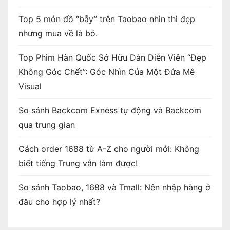
Top 5 món đồ “bẫy” trên Taobao nhìn thì đẹp
nhưng mua về là bỏ.
Top Phim Hàn Quốc Sở Hữu Dàn Diễn Viên “Đẹp
Không Góc Chết”: Góc Nhìn Của Một Đứa Mê
Visual
So sánh Backcom Exness tự động và Backcom
qua trung gian
Cách order 1688 từ A-Z cho người mới: Không
biết tiếng Trung vẫn làm được!
So sánh Taobao, 1688 và Tmall: Nên nhập hàng ở
đâu cho hợp lý nhất?