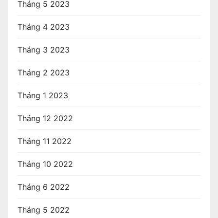
Tháng 5 2023
Tháng 4 2023
Tháng 3 2023
Tháng 2 2023
Tháng 1 2023
Tháng 12 2022
Tháng 11 2022
Tháng 10 2022
Tháng 6 2022
Tháng 5 2022