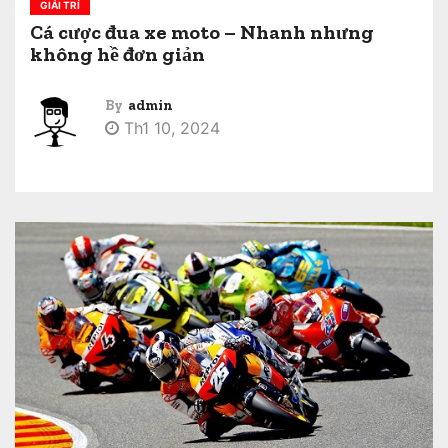
GIẢI TRÍ
Cá cược đua xe moto – Nhanh nhưng
không hề đơn giản
By
admin
Th1 10, 2024