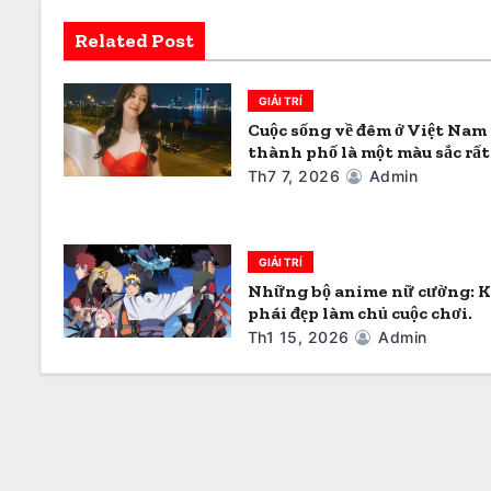
g
Related Post
b
à
GIẢI TRÍ
i
Cuộc sống về đêm ở Việt Nam
thành phố là một màu sắc rất
v
Th7 7, 2026
Admin
i
ế
GIẢI TRÍ
Những bộ anime nữ cường: K
t
phái đẹp làm chủ cuộc chơi.
Th1 15, 2026
Admin