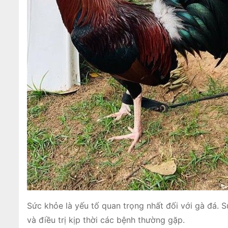
Sức khỏe là yếu tố quan trọng nhất đối với gà đá. 
và điều trị kịp thời các bệnh thường gặp.