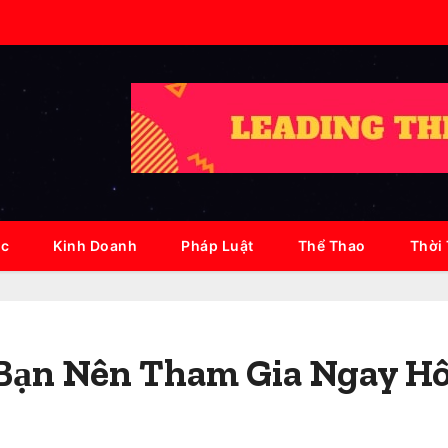
ục
Kinh Doanh
Pháp Luật
Thể Thao
Thời
o Bạn Nên Tham Gia Ngay 