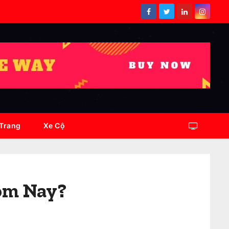
 Trang
Xe Cộ
Hôm Nay?