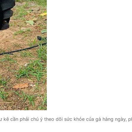
Sư kê cần phải chú ý theo dõi sức khỏe của gà hàng ngày, p