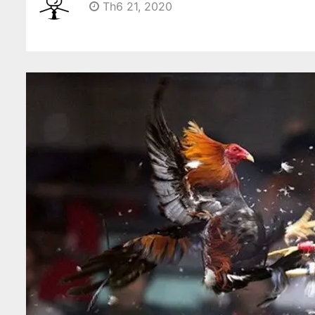
Th6 21, 2020