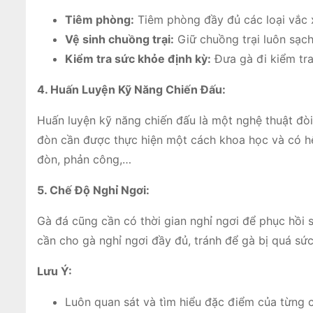
Tiêm phòng:
Tiêm phòng đầy đủ các loại vắc 
Vệ sinh chuồng trại:
Giữ chuồng trại luôn sạch
Kiểm tra sức khỏe định kỳ:
Đưa gà đi kiểm tra
4. Huấn Luyện Kỹ Năng Chiến Đấu:
Huấn luyện kỹ năng chiến đấu là một nghệ thuật đòi 
đòn cần được thực hiện một cách khoa học và có hệ
đòn, phản công,…
5. Chế Độ Nghỉ Ngơi:
Gà đá cũng cần có thời gian nghỉ ngơi để phục hồi s
cần cho gà nghỉ ngơi đầy đủ, tránh để gà bị quá sức
Lưu Ý:
Luôn quan sát và tìm hiểu đặc điểm của từng 