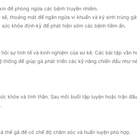
xin để phòng ngừa các bệnh truyền nhiễm.
 sẽ, thoáng mát để ngăn ngừa vi khuẩn và ký sinh trùng gâ
 sức khỏe định kỳ để phát hiện sớm các bệnh tiềm ẩn.
hỏi sự tinh tế và kinh nghiệm của sư kê. Các bài tập vần h
 thống để giúp gà phát triển các kỹ năng chiến đấu như né
ức khỏe và tinh thần. Sau mỗi buổi tập luyện hoặc trận đấu
.
cá thể gà để có chế độ chăm sóc và huấn luyện phù hợp.