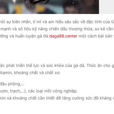
ỏi sự kiên nhẫn, tỉ mỉ và am hiểu sâu sắc về đặc tính của 
mạnh và sở hữu kỹ năng chiến đấu thượng thừa, sư kê cần
dưỡng và huấn luyện gà đá
daga88.center
một cách bài bản 
ệc phát triển thể lực và sức khỏe của gà đá. Thức ăn cho 
tamin, khoáng chất và chất xơ.
, đậu phộng,…
lươn, trạch,…), các loại mồi công nghiệp.
min và khoáng chất cần thiết để tăng cường sức đề kháng 