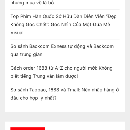
nhưng mua về là bỏ.
Top Phim Hàn Quốc Sở Hữu Dàn Diễn Viên “Đẹp
Không Góc Chết”: Góc Nhìn Của Một Đứa Mê
Visual
So sánh Backcom Exness tự động và Backcom
qua trung gian
Cách order 1688 từ A-Z cho người mới: Không
biết tiếng Trung vẫn làm được!
So sánh Taobao, 1688 và Tmall: Nên nhập hàng ở
đâu cho hợp lý nhất?