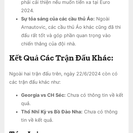
phải cải thiện nếu muốn tiến xa tại Euro
2024.
Sự tỏa sáng của các cầu thủ Áo:
Ngoài
Arnautovic, các cầu thủ Áo khác cũng đã thi
đấu rất tốt và góp phần quan trọng vào
chiến thắng của đội nhà.
Kết Quả Các Trận Đấu Khác:
Ngoài hai trận đấu trên, ngày 22/6/2024 còn có
các trận đấu khác như:
Georgia vs CH Séc:
Chưa có thông tin về kết
quả.
Thổ Nhĩ Kỳ vs Bồ Đào Nha:
Chưa có thông
tin về kết quả.