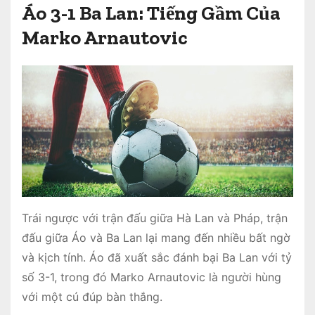
Áo 3-1 Ba Lan: Tiếng Gầm Của
Marko Arnautovic
Trái ngược với trận đấu giữa Hà Lan và Pháp, trận
đấu giữa Áo và Ba Lan lại mang đến nhiều bất ngờ
và kịch tính. Áo đã xuất sắc đánh bại Ba Lan với tỷ
số 3-1, trong đó Marko Arnautovic là người hùng
với một cú đúp bàn thắng.