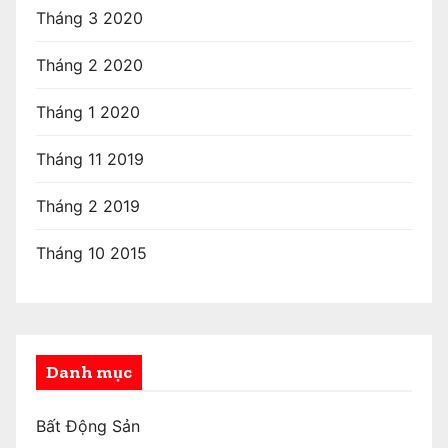
Tháng 3 2020
Tháng 2 2020
Tháng 1 2020
Tháng 11 2019
Tháng 2 2019
Tháng 10 2015
Danh mục
Bất Động Sản