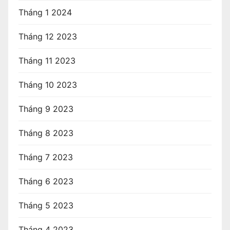
Tháng 1 2024
Tháng 12 2023
Tháng 11 2023
Tháng 10 2023
Tháng 9 2023
Tháng 8 2023
Tháng 7 2023
Tháng 6 2023
Tháng 5 2023
Tháng 4 2023