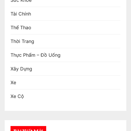
Tài Chính
Thể Thao
Thời Trang
Thực Phẩm – Đồ Uống
Xây Dựng
Xe
Xe Cộ
Bài Viết Mới