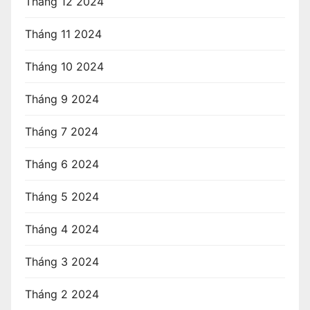
Tháng 12 2024
Tháng 11 2024
Tháng 10 2024
Tháng 9 2024
Tháng 7 2024
Tháng 6 2024
Tháng 5 2024
Tháng 4 2024
Tháng 3 2024
Tháng 2 2024