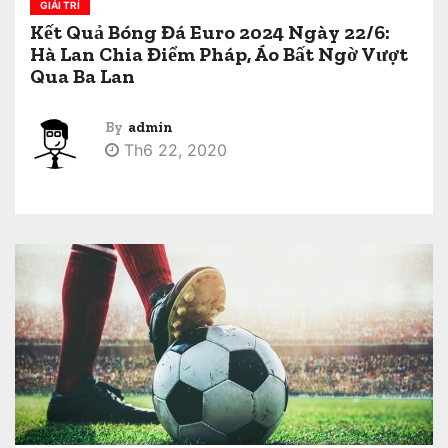
GIẢI TRÍ
Kết Quả Bóng Đá Euro 2024 Ngày 22/6:
Hà Lan Chia Điểm Pháp, Áo Bất Ngờ Vượt
Qua Ba Lan
By
admin
Th6 22, 2020