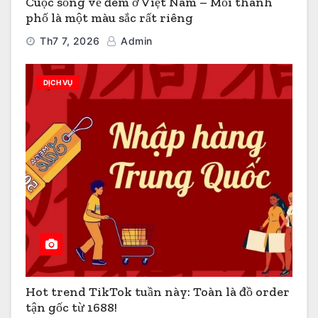
Cuộc sống về đêm ở Việt Nam – Mỗi thành
phố là một màu sắc rất riêng
Th7 7, 2026
Admin
DỊCH VỤ
Hot trend TikTok tuần này: Toàn là đồ order
tận gốc từ 1688!